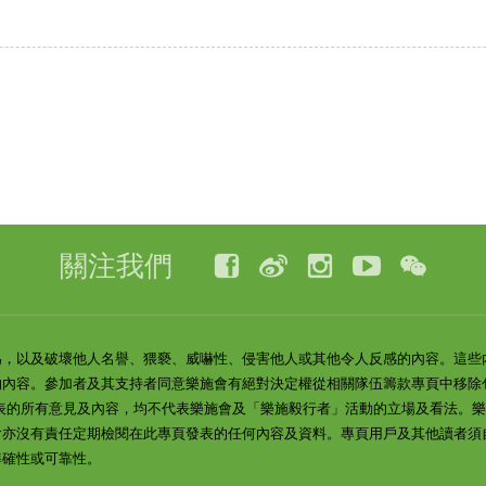
關注我們
為，以及破壞他人名譽、猥褻、威嚇性、侵害他人或其他令人反感的內容。這些
的內容。參加者及其支持者同意樂施會有絕對決定權從相關隊伍籌款專頁中移除
表的所有意見及內容，均不代表樂施會及「樂施毅行者」活動的立場及看法。
會亦沒有責任定期檢閱在此專頁發表的任何內容及資料。專頁用戶及其他讀者須
準確性或可靠性。