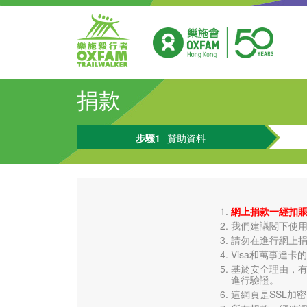
捐款
步驟1
贊助資料
網上捐款一經扣
我們建議閣下使用
請勿在進行網上
Visa和萬事達卡的
基於安全理由，有
進行驗證。
這網頁是SSL加