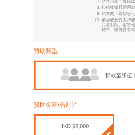
所有捐款一經確
扣稅收據只適用於
如果閣下希望收到電
參加者及其支持
兒童剝削、假冒
材料。樂施會有
贊助類型
捐款至隊伍 隊
贊助金額(合計)*
HKD $2,000