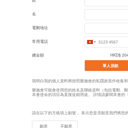
姓
名
電郵地址
常用電話
總金額
HKD$ 20
單人捐款
我明白我的個人資料將按照樂施會的私隱政策作收集和使用，該政策可在 ht
樂施會可能會使用您的姓名及聯絡資料（包括電郵、郵
本會使命的項目為直接促銷用途。 詳情請參閱本會的《私隱政策》： http
請在以下的方格填上剔號， 表示您是否願意我們將您
願意
不願意