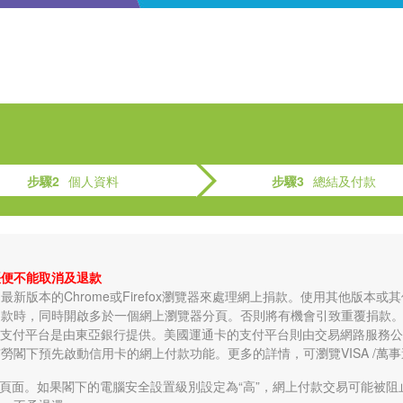
步驟2
個人資料
步驟3
總結及付款
賬便不能取消及退款
最新版本的Chrome或Firefox瀏覽器來處理網上捐款。使用其他版本
捐款時，同時開啟多於一個網上瀏覽器分頁。否則將有機會引致重覆捐款
支付平台是由東亞銀行提供。美國運通卡的支付平台則由交易網路服務公司(Transact
勞閣下預先啟動信用卡的網上付款功能。更多的詳情，可瀏覽VISA /萬
密頁面。如果閣下的電腦安全設置級別設定為“高”，網上付款交易可能被阻