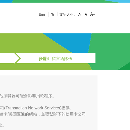
A+
Eng
简
文字大小 :
A
A-
步驟4
留言給隊伍
或其他瀏覽器可能會影響捐款程序。
。
ion Network Services)提供。
事達卡/美國運通的網站，並聯繫閣下的信用卡公司
止。