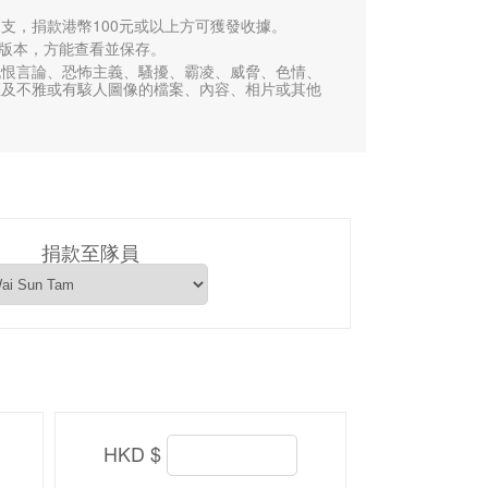
支，捐款港幣100元或以上方可獲發收據。
或以上版本，方能查看並保存。
仇恨言論、恐怖主義、騷擾、霸凌、威脅、色情、
權及不雅或有駭人圖像的檔案、內容、相片或其他
捐款至隊員
HKD $