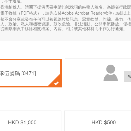
認，不予退還。
香港納稅人。請閣下提供需要申請扣減稅項的納稅人姓名。為節省行政開
子收據（PDF格式），請先安裝Adobe Acrobat Reader軟件7.0
者都不會分享或發布任何可以被視為垃圾訊息、惡意軟體、詐騙、暴力、
他人、政治、私人和機密資訊、鼓吹危險、非法活動、公開串流播放、侵
權從團隊網頁中移除相關檔案、內容、相片或其他材料而不作另行通知。
伍號碼 [0471]
HKD $1,000
HKD $500