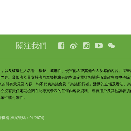
關注我們
為，以及破壞他人名譽、猥褻、威嚇性、侵害他人或其他令人反感的內容。這些
的內容。參加者及其支持者同意樂施會有絕對決定權從相關隊伍籌款專頁中移除
表的所有意見及內容，均不代表樂施會及「樂施毅行者」活動的立場及看法。
會亦沒有責任定期檢閱在此專頁發表的任何內容及資料。專頁用戶及其他讀者須
準確性或可靠性。
(檔案號碼：91/2674)