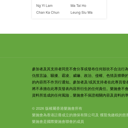
Ng Yi Lam
Ma Tai Ho
Chan Ka Chun
Leung Siu Wa
參加者及其支持者同意不會分享或發布任何鼓吹不合法行
仇恨言論、騷擾、霸凌、威嚇、政治、侵權、色情及猥褻
的內容而不作另行通知。參加者及/或其支持者在此專頁發
將不承擔在此專頁發表內容所衍生的任何責任。樂施會不
資料所造成的任何風險，樂施會不保證相關內容及資料的
© 2026 版權屬香港樂施會所有
樂施會為香港註冊成立的擔保有限公司及 獲豁免繳税的慈善機構
樂施會是國際樂施會聯會的成員